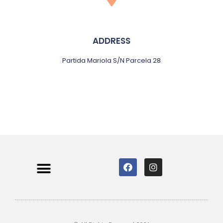
ADDRESS
Partida Mariola S/N Parcela 28
Política de privacidad
Aviso Legal
Política de Cookies